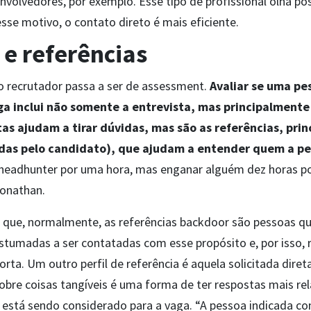
volvedores, por exemplo. Esse tipo de profissional olha p
sse motivo, o contato direto é mais eficiente.
 e referências
do recrutador passa a ser de assessment.
Avaliar se uma pe
a inclui não somente a entrevista, mas principalmente 
as ajudam a tirar dúvidas, mas são as referências, pri
das pelo candidato), que ajudam a entender quem a pes
 headhunter por uma hora, mas enganar alguém dez horas po
Jonathan.
ca que, normalmente, as referências backdoor são pessoas 
costumadas a ser contatadas com esse propósito e, por isso
ta. Um outro perfil de referência é aquela solicitada dire
obre coisas tangíveis é uma forma de ter respostas mais re
 está sendo considerado para a vaga. “A pessoa indicada com