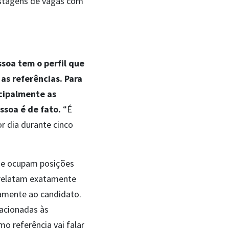
ostagens de vagas com
ssoa tem o perfil que
as referências. Para
ncipalmente as
soa é de fato.
“É
r dia durante cinco
que ocupam posições
, relatam exatamente
tamente ao candidato.
lacionadas às
o referência vai falar