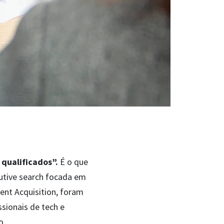
 qualificados”.
É o que
cutive search focada em
lent Acquisition, foram
sionais de tech e
o.