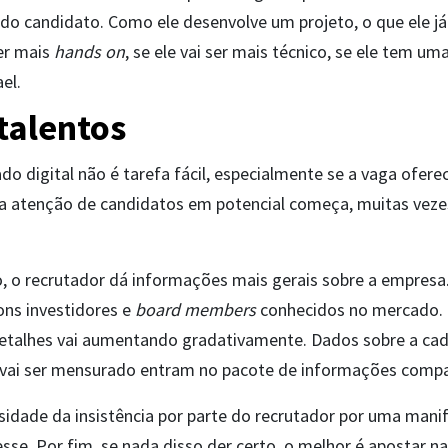
 do candidato. Como ele desenvolve um projeto, o que ele já
ser mais
hands on
, se ele vai ser mais técnico, se ele tem u
el.
 talentos
do digital não é tarefa fácil, especialmente se a vaga oferec
 a atenção de candidatos em potencial começa, muitas veze
 o recrutador dá informações mais gerais sobre a empresa.
ons investidores e
board members
conhecidos no mercado. 
detalhes vai aumentando gradativamente. Dados sobre a cad
l vai ser mensurado entram no pacote de informações compa
sidade da insistência por parte do recrutador por uma mani
se. Por fim, se nada disso der certo, o melhor é apostar na