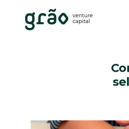
venture
capital
Co
se