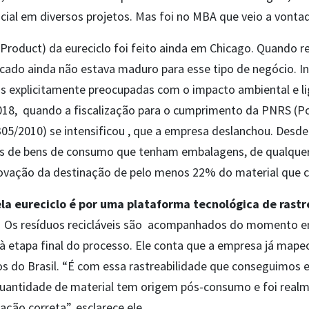
ocial em diversos projetos. Mas foi no MBA que veio a vont
roduct) da eureciclo foi feito ainda em Chicago. Quando re
ado ainda não estava maduro para esse tipo de negócio. Ini
 explicitamente preocupadas com o impacto ambiental e l
018, quando a fiscalização para o cumprimento da PNRS (Pol
305/2010) se intensificou , que a empresa deslanchou. Desde
es de bens de consumo que tenham embalagens, de qualquer
ovação da destinação de pelo menos 22% do material que 
ela eureciclo é por uma plataforma tecnológica de ras
Os resíduos recicláveis são acompanhados do momento e
à etapa final do processo. Ele conta que a empresa já map
os do Brasil. “É com essa rastreabilidade que conseguimos e
antidade de material tem origem pós-consumo e foi realme
ação correta”, esclarece ele.