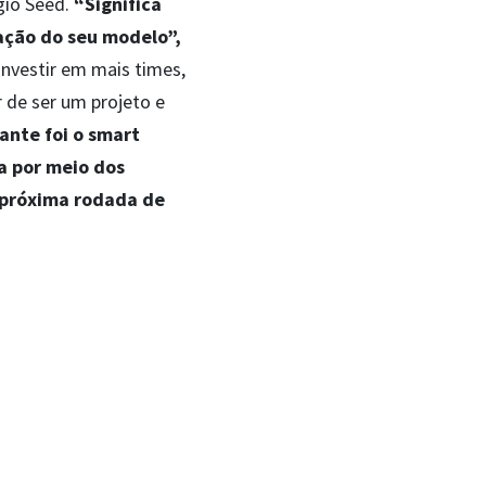
gio Seed.
“Significa
ação do seu modelo”,
investir em mais times,
r de ser um projeto e
ante foi o smart
a por meio dos
a próxima rodada de