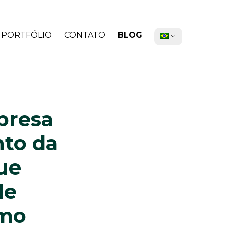
PORTFÓLIO
CONTATO
BLOG
presa
nto da
ue
de
umo