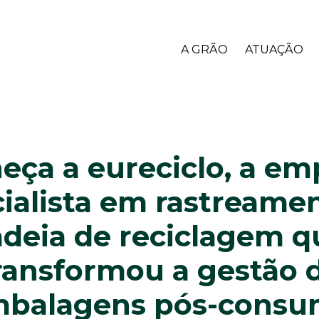
A GRÃO
ATUAÇÃO
eça a eureciclo, a em
ialista em rastreame
adeia de reciclagem q
ransformou a gestão 
balagens pós-cons