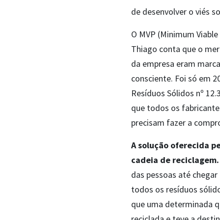
de desenvolver o viés s
O MVP (Minimum Viable P
Thiago conta que o merc
da empresa eram marcas
consciente. Foi só em 2
Resíduos Sólidos nº 12.
que todos os fabricant
precisam fazer a compr
A solução oferecida p
cadeia de reciclagem.
das pessoas até chegar 
todos os resíduos sólid
que uma determinada qu
reciclada e teve a destin