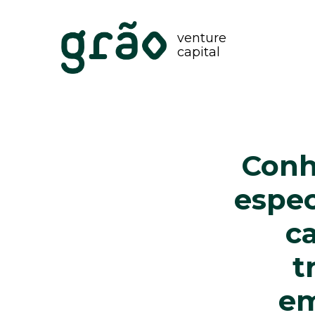
venture
capital
Conh
espec
c
t
em