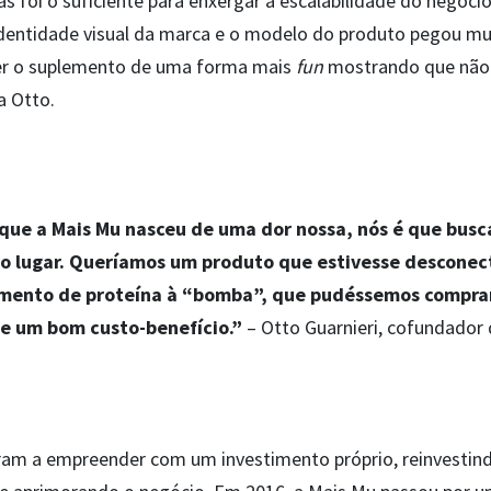
s foi o suficiente para enxergar a escalabilidade do negóc
identidade visual da marca e o modelo do produto pegou mu
zer o suplemento de uma forma mais
fun
mostrando que não é
ta Otto.
 que a Mais Mu nasceu de uma dor nossa, nós é que bu
o lugar. Queríamos um produto que estivesse descone
lemento de proteína à “bomba”, que pudéssemos comprar
se um bom custo-benefício.”
– Otto Guarnieri, cofundador
am a empreender com um investimento próprio, reinvestind