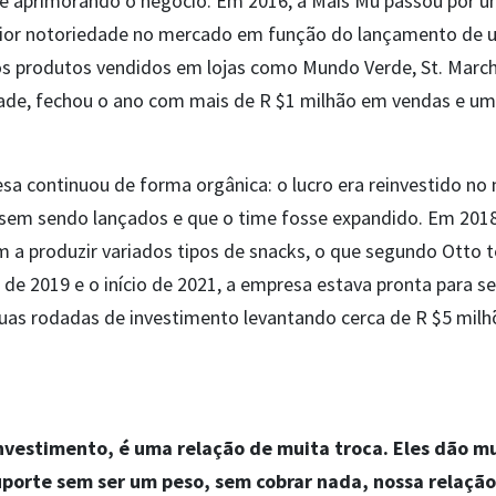
 e aprimorando o negócio. Em 2016, a Mais Mu passou por u
or notoriedade no mercado em função do lançamento de um
os produtos vendidos em lojas como Mundo Verde, St. March
dade, fechou o ano com mais de R $1 milhão em vendas e uma
a continuou de forma orgânica: o lucro era reinvestido no 
sem sendo lançados e que o time fosse expandido. Em 201
 a produzir variados tipos de snacks, o que segundo Otto 
de 2019 e o início de 2021, a empresa estava pronta para se
uas rodadas de investimento levantando cerca de R $5 milh
investimento, é uma relação de muita troca. Eles dão m
orte sem ser um peso, sem cobrar nada, nossa relação