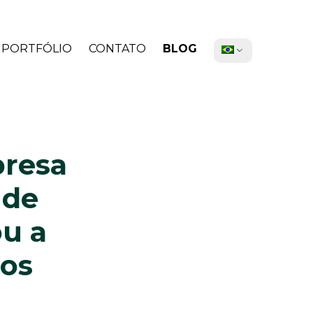
PORTFÓLIO
CONTATO
BLOG
presa
 de
u a
os