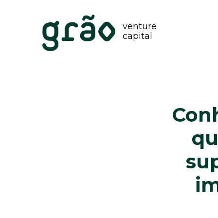
venture
capital
Conh
qu
su
i