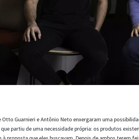
e Otto Guarnieri e Antônio Neto enxergaram uma possibilid
que partiu de uma necessidade própria: os produtos existe
 à proposta que eles buscavam. Depois de ambos terem fe