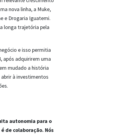
m relevante crescimento
a nova linha, a Muke,
e e Drogaria Iguatemi.
 longa trajetória pela
negócio e isso permitia
8, após adquirirem uma
tem mudado a história
 abrir à investimentos
ões.
uita autonomia para o
 é de colaboração. Nós