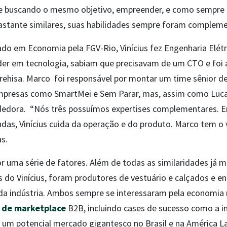
 buscando o mesmo objetivo, empreender, e como sempre 
bastante similares, suas habilidades sempre foram complem
o em Economia pela FGV-Rio, Vinícius fez Engenharia Elét
er em tecnologia, sabiam que precisavam de um CTO e foi
rehisa. Marco foi responsável por montar um time sênior de
resas como SmartMei e Sem Parar, mas, assim como Lucas 
edora. “Nós três possuímos expertises complementares. 
ndas, Vinícius cuida da operação e do produto. Marco tem 
as.
or uma série de fatores. Além de todas as similaridades já 
 do Vinícius, foram produtores de vestuário e calçados e en
 da indústria. Ambos sempre se interessaram pela economia
 de marketplace
B2B, incluindo cases de sucesso como a i
m um potencial mercado gigantesco no Brasil e na América La