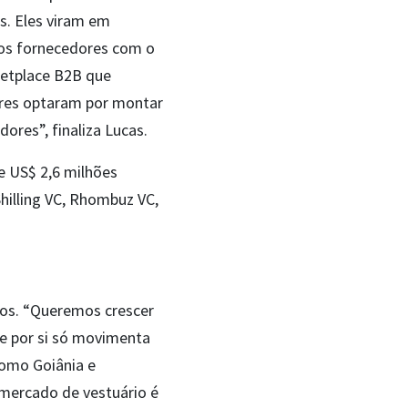
s. Eles viram em
dos fornecedores com o
etplace B2B que
ores optaram por montar
dores”, finaliza Lucas.
 US$ 2,6 milhões
Shilling VC, Rhombuz VC,
dos. “Queremos crescer
ue por si só movimenta
como Goiânia e
 mercado de vestuário é