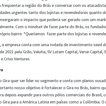
a frequentar a região do Brás e conversar com os atacadista
idades urgentes tanto dos lojistas e revendedores quanto 
enxergaram o impacto que poderia ser gerado com um mark
talmente. Com o mindset de fazer parte do Brás, os fundad
próprio bairro: “Queríamos fazer parte dos lojistas e revende
 a empresa conta com uma rodada de investimento seed de
 2021 pela Grão, Valutia, SV Latam Capital, Verve Capital, 
e e Crivo Ventures.
ra
o Gira quer ser líder no segmento e conta com planos ousa
ortanto nosso objetivo é fortalecer o Gira no Brás, bairro q
ara depois expandir para outros pólos comerciais do Brasil, 
r o Gira para a América Latina em países como a Colômbia. O