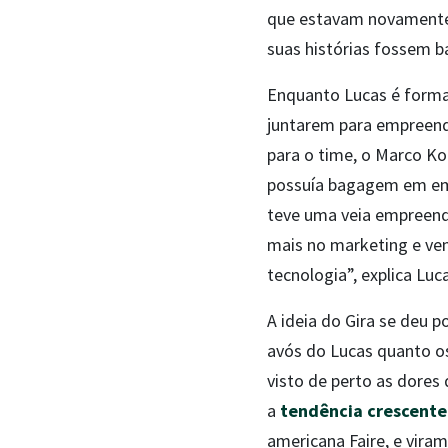
que estavam novamente
suas histórias fossem 
Enquanto Lucas é formad
juntarem para empreend
para o time, o Marco Ko
possuía bagagem em emp
teve uma veia empreend
mais no marketing e ve
tecnologia”, explica Luc
A ideia do Gira se deu p
avós do Lucas quanto os
visto de perto as dores
a
tendência crescente
americana Faire, e vira